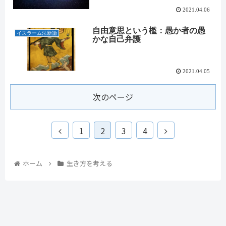
2021.04.06
自由意思という檻：愚か者の愚
イスラーム法新論
かな自己弁護
2021.04.05
次のページ
1
2
3
4
ホーム
生き方を考える