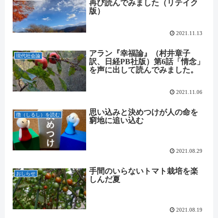
再び読んでみました（リテイク
版）
2021.11.13
アラン『幸福論』（村井章子
現代社会論
訳、日経PB社版）第6話「情念」
を声に出して読んでみました。
2021.11.06
思い込みと決めつけが人の命を
徴（しるし）を読む
窮地に追い込む
2021.08.29
手間のいらないトマト栽培を楽
おしらせ
しんだ夏
2021.08.19