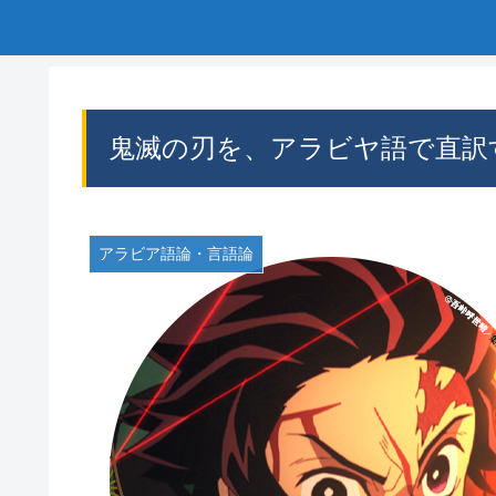
鬼滅の刃を、アラビヤ語で直訳
アラビア語論・言語論