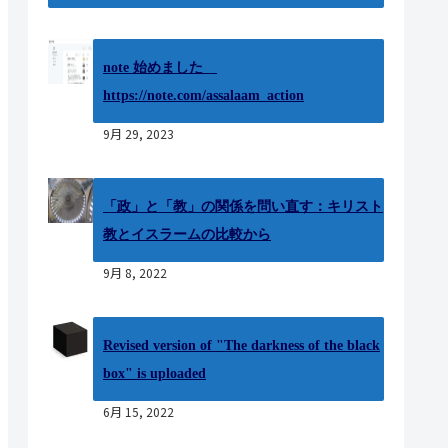
note 始めました
https://note.com/assalaam_action
9月 29, 2023
「政」と「教」の関係を問い直す：キリスト
教とイスラームの比較から
9月 8, 2022
Revised version of "The darkness of the black
box" is uploaded
6月 15, 2022