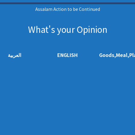
Assalam Action to be Continued
What's your Opinion
العربية
ENGLISH
Goods,Meal,Pl