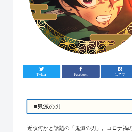
Twitter
Facebook
はてブ
■鬼滅の刃
近頃何かと話題の「鬼滅の刃」。コロナ禍の