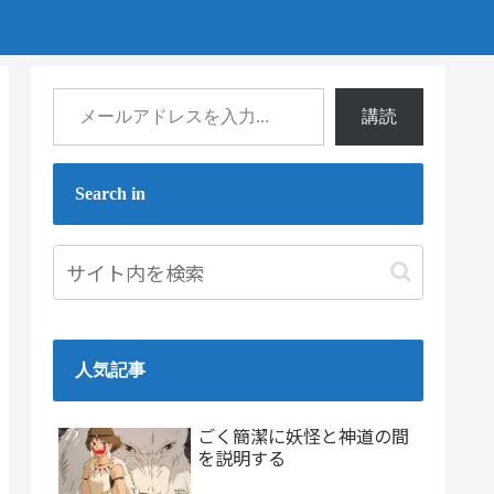
講読
Search in
人気記事
ごく簡潔に妖怪と神道の間
を説明する