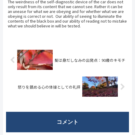
The weirdness of the self-diagnostic device of the car does not
only result from its content that we cannot see. Rather it can be
an unease for what we are obeying and for whether what we are
obeying is correct or not. Our ability of seeing to illuminate the
contents of the black box and our ability of reading not to mistake
what we should believe in will be tested.
髪は身だしなみの出発点：90歳のキモチ
怒りを鎮める心の体操としての礼拝
コメント