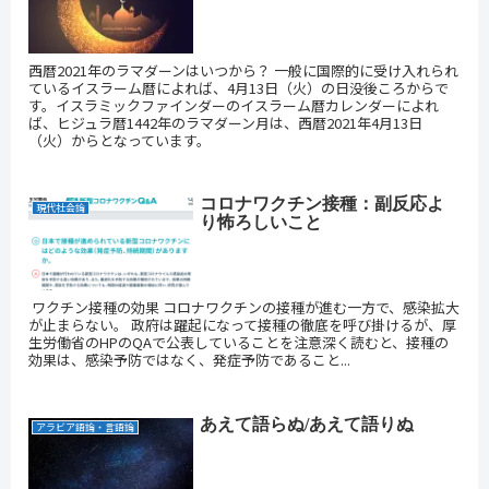
西暦2021年のラマダーンはいつから？ 一般に国際的に受け入れられ
ているイスラーム暦によれば、4月13日（火）の日没後ころからで
す。イスラミックファインダーのイスラーム暦カレンダーによれ
ば、ヒジュラ暦1442年のラマダーン月は、西暦2021年4月13日
（火）からとなっています。
コロナワクチン接種：副反応よ
現代社会論
り怖ろしいこと
ワクチン接種の効果 コロナワクチンの接種が進む一方で、感染拡大
が止まらない。 政府は躍起になって接種の徹底を呼び掛けるが、厚
生労働省のHPのQAで公表していることを注意深く読むと、接種の
効果は、感染予防ではなく、発症予防であること...
あえて語らぬ/あえて語りぬ
アラビア語論・言語論