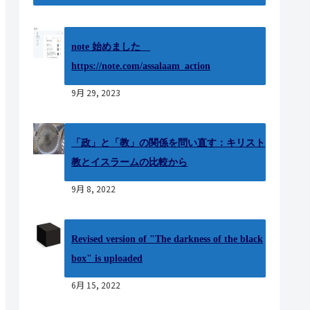
note 始めました
https://note.com/assalaam_action
9月 29, 2023
「政」と「教」の関係を問い直す：キリスト
教とイスラームの比較から
9月 8, 2022
Revised version of "The darkness of the black
box" is uploaded
6月 15, 2022