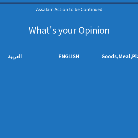
Assalam Action to be Continued
What's your Opinion
العربية
ENGLISH
Goods,Meal,Pl