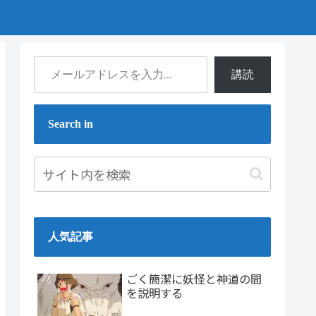
講読
Search in
人気記事
ごく簡潔に妖怪と神道の間
を説明する