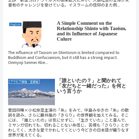
曽有のチャレンジを受けている。イスラームの信仰のまた例...
A Simple Comment on the
English
Relationship Shinto with Taoism,
and its Influence of Japanese
Culure
The influence of Taoism on Shintoism is limited compared to
Buddhism and Confucianism, but it still has a strong impact.
Onmyoji Seimei Abe...
「誰といたの？」と聞かれて
アラビア語論・言語論
「友だちと一緒だった」を何と
いう言うか
菅田将暉×小松奈菜主演の「糸」をみて、中島みゆきの「糸」の歌
詞を読み、さらに藤井風の「きらり」の世界観を加えてみる。そこ
には、「誰といたの」は気にせずに、「生きていた」こと喜んで、
ミサンガ切れても、切れることない糸信じ、苦境も「さらり」とか
わしてく、大きな愛でかわしてくという今どきの日本語が織りなす
世界が見えてくる。