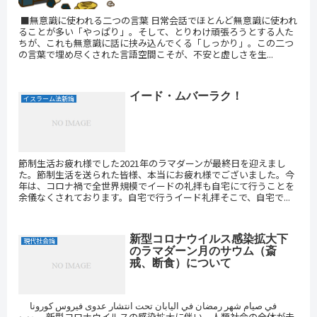
■無意識に使われる二つの言葉 日常会話でほとんど無意識に使われ
ることが多い「やっぱり」。そして、とりわけ頑張ろうとする人た
ちが、これも無意識に話に挟み込んでくる「しっかり」。この二つ
の言葉で埋め尽くされた言語空間こそが、不安と虚しさを生...
イード・ムバーラク！
イスラーム法新論
節制生活お疲れ様でした2021年のラマダーンが最終日を迎えまし
た。節制生活を送られた皆様、本当にお疲れ様でございました。今
年は、コロナ禍で全世界規模でイードの礼拝も自宅にて行うことを
余儀なくされております。自宅で行うイード礼拝そこで、自宅で...
新型コロナウイルス感染拡大下
現代社会論
のラマダーン月のサウム（斎
戒、断食）について
في صيام شهر رمضان في اليابان تحت انتشار عدوى فيروس كورونا
جديد 新型コロナウイルスの感染拡大に伴い、人類社会の全体が未